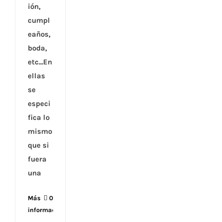
ión,
cumpl
eaños,
boda,
etc...En
ellas
se
especi
fica lo
mismo
que si
fuera
una
Más
0
información