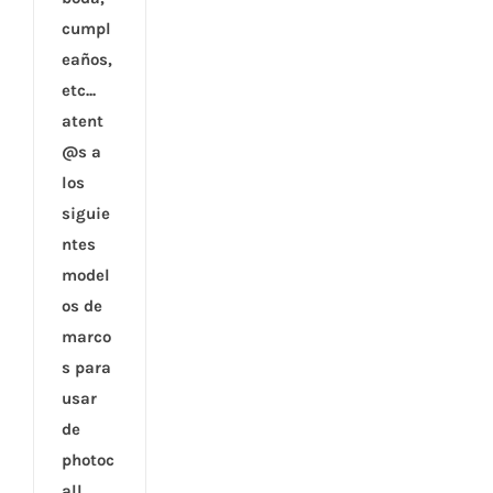
cumpl
eaños,
etc...
atent
@s a
los
siguie
ntes
model
os de
marco
s para
usar
de
photoc
all.