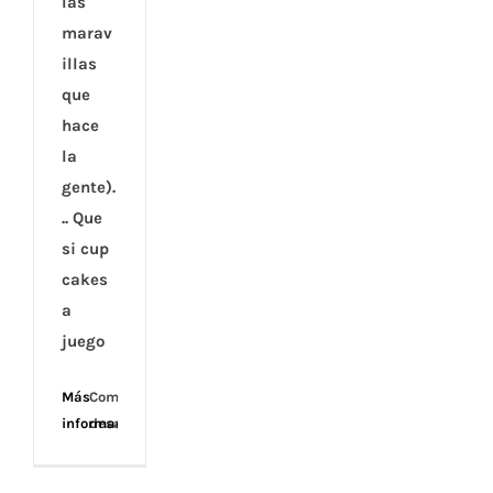
las
marav
illas
que
hace
la
gente).
.. Que
si cup
cakes
a
juego
Más
Comentarios
información
desactivados
en
Fondos