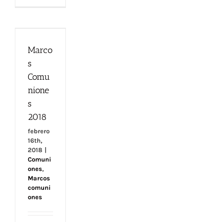
Marcos
Comuniones
Marco
2018
s
Comu
nione
s
2018
febrero
16th,
2018
|
Comuni
ones
,
Marcos
comuni
ones