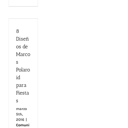
8
Diseños
de
Marcos
8
Polaroid
Diseñ
para
os de
Fiestas
Marco
s
Polaro
id
para
Fiesta
s
marzo
5th,
2016
|
Comuni