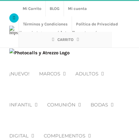
Saltar
Mi Carrito
BLOG
Mi cuenta
al
Facebook
contenido
Términos y Condiciones
Política de Privacidad
Https://www.instagram.com/photocalls_y_atrezzo/
CARRITO
¡NUEVO!
MARCOS
ADULTOS
INFANTIL
COMUNIÓN
BODAS
DIGITAL
COMPLEMENTOS