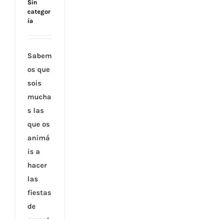
Sin
categor
ía
Sabem
os que
sois
mucha
s las
que os
animá
is a
hacer
las
fiestas
de