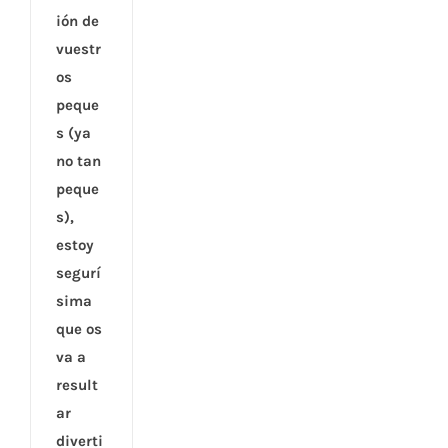
ión de
vuestr
os
peque
s (ya
no tan
peque
s),
estoy
segurí
sima
que os
va a
result
ar
diverti