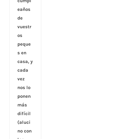
cumpl
eaños
de
vuestr
os
peque
s en
casa, y
cada
vez
nos lo
ponen
más
difícil
(aluci
no con