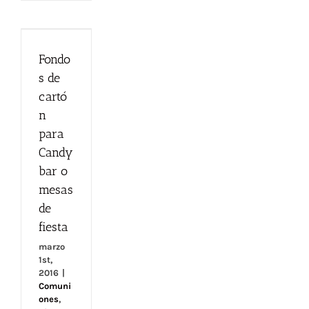
8
de
Diseños
cartón
de
para
Marcos
Fondo
Candy
Polaroid
s de
bar o
para
mesas
cartó
Fiestas
de fiesta
n
para
Candy
bar o
mesas
de
fiesta
marzo
1st,
2016
|
Comuni
ones
,