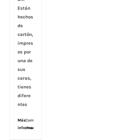
Están
hechos
de
cartón,
impres
os por
una de
sus
caras,
tienes
difere
ntes
Más
Comentarios
información
desactivados
en
Fondos