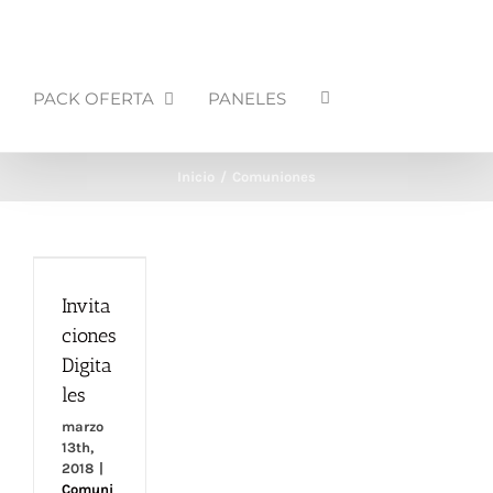
PACK OFERTA
PANELES
Inicio
Comuniones
Invitaciones
Invita
Digitales
ciones
Digita
les
marzo
13th,
2018
|
Comuni