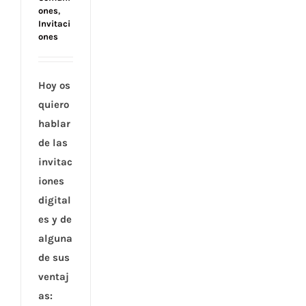
ones
,
Invitaci
ones
Hoy os
quiero
hablar
de las
invitac
iones
digital
es y de
alguna
de sus
ventaj
as: