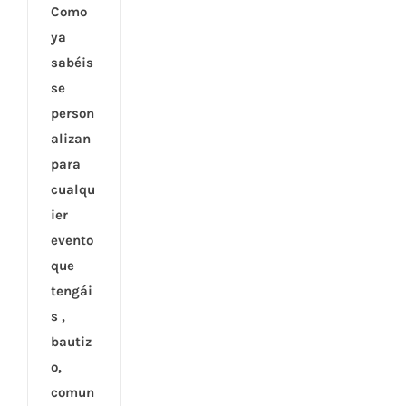
Como
ya
sabéis
se
person
alizan
para
cualqu
ier
evento
que
tengái
s ,
bautiz
o,
comun