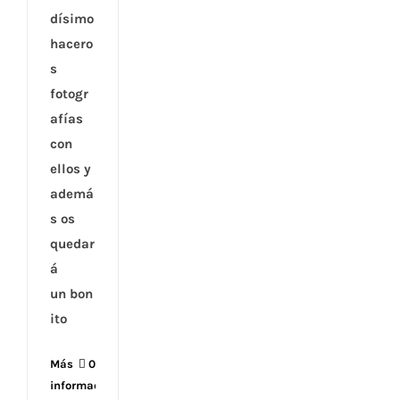
dísimo
hacero
s
fotogr
afías
con
ellos y
ademá
s os
quedar
á
un bon
ito
Más
0
información