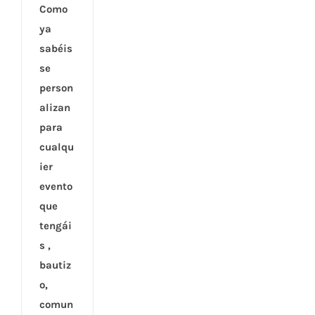
Como
ya
sabéis
se
person
alizan
para
cualqu
ier
evento
que
tengái
s ,
bautiz
o,
comun