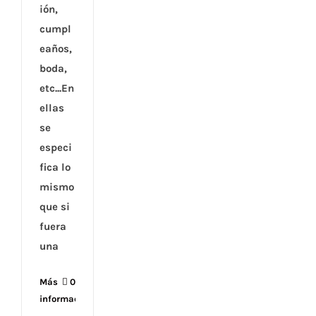
ión,
cumpl
eaños,
boda,
etc...En
ellas
se
especi
fica lo
mismo
que si
fuera
una
Más
0
información