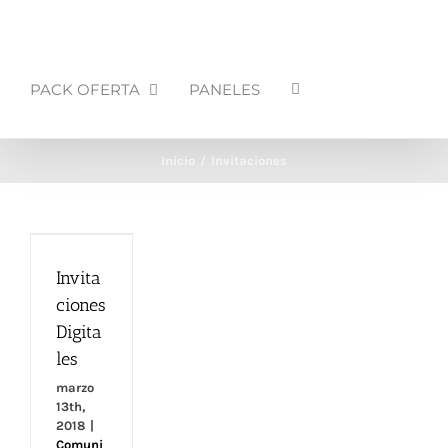
PACK OFERTA
PANELES
Inicio
Invitaciones
Invitaciones
Invita
Digitales
ciones
Digita
les
marzo
13th,
2018
|
Comuni