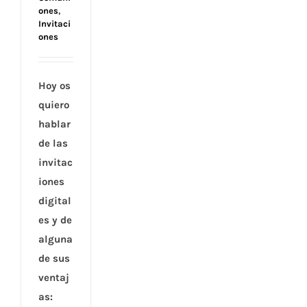
ones
,
Invitaci
ones
Hoy os
quiero
hablar
de las
invitac
iones
digital
es y de
alguna
de sus
ventaj
as: