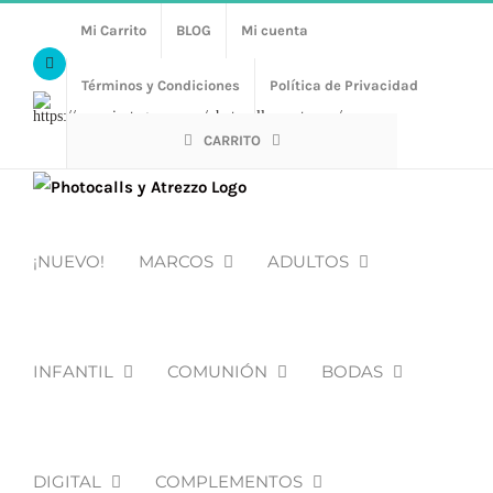
Saltar
Mi Carrito
BLOG
Mi cuenta
al
Facebook
contenido
Términos y Condiciones
Política de Privacidad
Https://www.instagram.com/photocalls_y_atrezzo/
CARRITO
¡NUEVO!
MARCOS
ADULTOS
INFANTIL
COMUNIÓN
BODAS
DIGITAL
COMPLEMENTOS