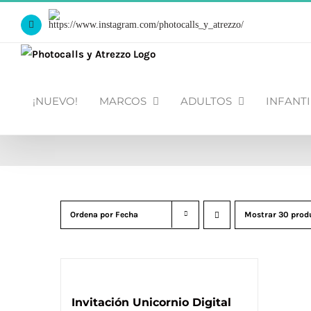
Saltar
Https://www.instagram.com/photocalls_y_atrezzo/
al
Facebook
contenido
¡NUEVO!
MARCOS
ADULTOS
INFANTI
Ordena por
Fecha
Mostrar
30 prod
Invitación Unicornio Digital