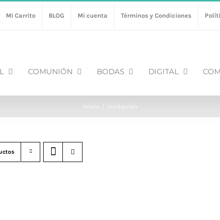
Mi Carrito
BLOG
Mi cuenta
Términos y Condiciones
Polít
L
COMUNIÓN
BODAS
DIGITAL
COM
Inicio
invitacion
uctos