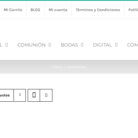
Mi Carrito
BLOG
Mi cuenta
Términos y Condiciones
Polít
L
COMUNIÓN
BODAS
DIGITAL
COM
Inicio
invitacion
uctos