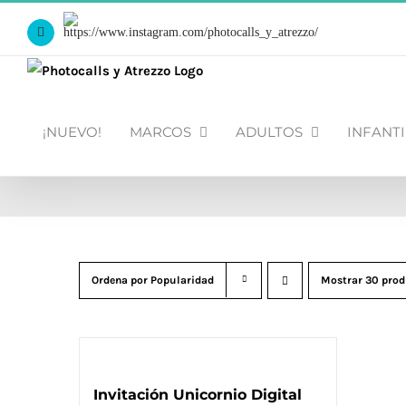
Saltar
Https://www.instagram.com/photocalls_y_atrezzo/
al
Facebook
contenido
¡NUEVO!
MARCOS
ADULTOS
INFANTI
Ordena por
Popularidad
Mostrar
30 prod
Invitación Unicornio Digital