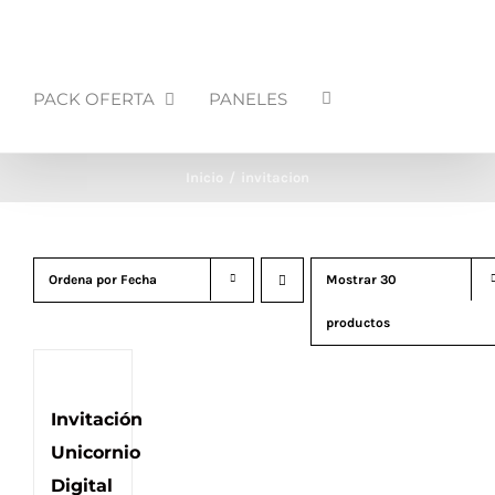
PACK OFERTA
PANELES
Inicio
invitacion
Ordena por
Fecha
Mostrar
30
productos
Invitación
Unicornio
Digital