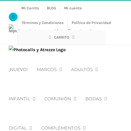
Saltar
Mi Carrito
BLOG
Mi cuenta
al
Facebook
contenido
Términos y Condiciones
Política de Privacidad
Https://www.instagram.com/photocalls_y_atrezzo/
CARRITO
¡NUEVO!
MARCOS
ADULTOS
INFANTIL
COMUNIÓN
BODAS
DIGITAL
COMPLEMENTOS