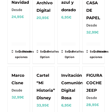
Navidad
azul y
Archivo
CASA
se
se
se
se
Desde
dorado
Digital
DE
pueden
pueden
pueden
pueden
24,95
€
6,95
€
20,95
€
PAPEL
elegir
elegir
elegir
elegir
Desde
en
en
en
en
32,99
€
la
la
la
la
página
página
página
página
de
de
de
de
Seleccionar
Este
Detalles
Select
Detalles
Select
Detalles
Seleccionar
Este
Detalles
producto
producto
producto
producto
opciones
Option
Option
opciones
producto
producto
tiene
tiene
múltiples
múltiples
Marco
Cartel
Invitación
FIGURA
variantes.
variantes.
Cisne
“Mi
Comunión
COCHE
Las
Las
Desde
Historia”
Digital
JEEP
opciones
opciones
32,99
€
Disney
Rosa
Desde
se
se
28,95
€
33,95
€
6,95
€
pueden
pueden