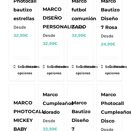
Photocall
Marco
Marco
MARCO
bautizo
futbol
Bautizo
DISEÑO
estrellas
comunión
Diseño
PERSONALIZADO
Desde
Desde
7 Rosa
32,99
€
Desde
32,99
€
Desde
32,99
€
24,99
€
Seleccionar
Este
Detalles
Seleccionar
Este
Detalles
Seleccionar
Este
Detalles
Seleccionar
Este
Detalles
opciones
opciones
opciones
opciones
producto
producto
producto
producto
tiene
tiene
tiene
tiene
múltiples
múltiples
múltiples
múltiples
Marco
Marco
variantes.
variantes.
variantes.
variantes.
MARCO
Marco
Cumpleaños
Photocall
Las
Las
Las
Las
PHOTOCALL
Bautizo
dorado
Cumpleaño
opciones
opciones
opciones
opciones
MICKEY
Diseño
Desde
Disco
se
se
se
se
BABY
32,99
€
7
Desde