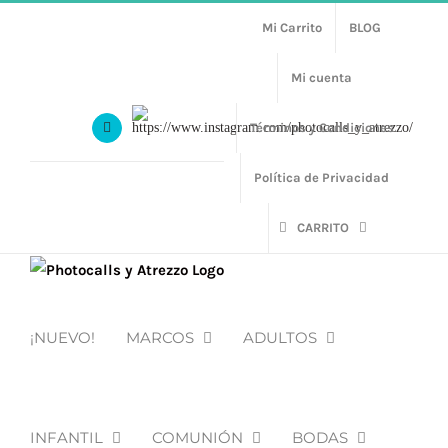
Saltar
Mi Carrito
BLOG
al
contenido
Mi cuenta
Https://www.instagram.com/photocalls_y_atrezzo/
Términos y Condiciones
Facebook
Política de Privacidad
CARRITO
¡NUEVO!
MARCOS
ADULTOS
INFANTIL
COMUNIÓN
BODAS