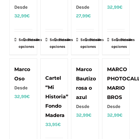
pueden
pueden
pueden
pueden
Desde
Desde
32,99
€
elegir
elegir
elegir
elegir
32,99
€
27,99
€
en
en
en
en
la
la
la
la
página
página
página
página
Seleccionar
Este
Detalles
Seleccionar
Este
Detalles
Seleccionar
Este
Detalles
Seleccionar
Este
Detalles
de
de
de
de
opciones
opciones
opciones
opciones
producto
producto
producto
producto
producto
producto
producto
producto
tiene
tiene
tiene
tiene
múltiples
múltiples
múltiples
múltiples
Marco
Marco
MARCO
variantes.
variantes.
variantes.
variantes.
Cartel
Oso
Bautizo
PHOTOCAL
Las
Las
Las
Las
“Mi
Desde
rosa o
MARIO
opciones
opciones
opciones
opciones
32,99
€
Historia”
azul
BROS
se
se
se
se
Fondo
Desde
Desde
pueden
pueden
pueden
pueden
Madera
32,99
€
32,99
€
elegir
elegir
elegir
elegir
33,95
€
en
en
en
en
la
la
la
la