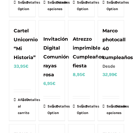
en
Select
Detalles
Seleccionar
Este
Detalles
Select
Detalles
Select
Detalles
la
Option
opciones
Option
Option
producto
página
tiene
de
múltiples
Cartel
Marco
producto
variantes.
Invitación
Atrezzo
Unicornio
photocall
Las
Digital
imprimible
“Mi
40
opciones
Comunión
Cumpleaños
Historia”
cumpleaños
se
rayas
fiesta
33,95
€
Desde
pueden
rosa
8,95
€
32,99
€
elegir
6,95
€
en
la
Añadir
Detalles
página
al
Select
Detalles
Select
Detalles
Seleccionar
Este
Detalles
de
carrito
Option
Option
opciones
producto
producto
tiene
múltiples