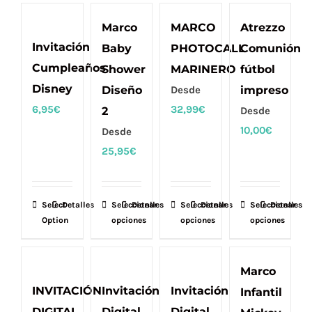
tiene
tiene
producto
producto
múltiples
múltiples
Marco
MARCO
Atrezzo
variantes.
variantes.
Invitación
Baby
PHOTOCALL
Comunión
Las
Las
Cumpleaños
Shower
MARINERO
fútbol
opciones
opciones
Disney
Diseño
Desde
impreso
se
se
6,95
€
32,99
€
2
Desde
pueden
pueden
10,00
€
Desde
elegir
elegir
25,95
€
en
en
la
la
página
página
Select
Detalles
Seleccionar
Este
Detalles
Seleccionar
Este
Detalles
Seleccionar
Este
Detalles
de
de
Option
opciones
opciones
opciones
producto
producto
producto
producto
producto
tiene
tiene
tiene
múltiples
múltiples
múltiples
Marco
variantes.
variantes.
variantes.
INVITACIÓN
Invitación
Invitación
Infantil
Las
Las
Las
DIGITAL
Digital
Digital