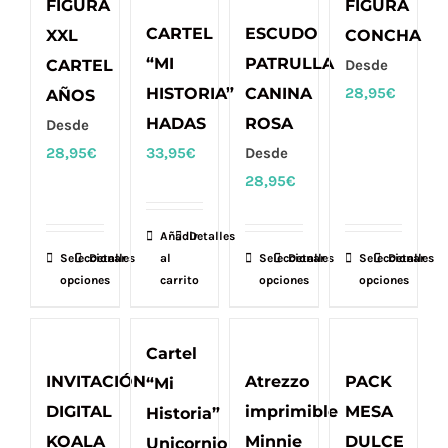
FIGURA
FIGURA
variantes.
CARTEL
ESCUDO
XXL
CONCHA
Las
“MI
PATRULLA
CARTEL
Desde
opciones
HISTORIA”
CANINA
28,95
€
AÑOS
se
HADAS
ROSA
Desde
pueden
28,95
€
33,95
€
Desde
elegir
28,95
€
en
la
Añadir
Detalles
página
Seleccionar
Este
Detalles
al
Seleccionar
Este
Detalles
Seleccionar
Este
Detalles
de
opciones
carrito
opciones
opciones
producto
producto
producto
producto
tiene
tiene
tiene
múltiples
múltiples
múltiples
Cartel
variantes.
variantes.
variantes.
INVITACIÓN
Atrezzo
PACK
“Mi
Las
Las
Las
DIGITAL
imprimible
MESA
Historia”
opciones
opciones
opciones
KOALA
Minnie
DULCE
Unicornio