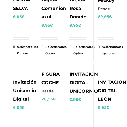
Mickey
opciones
opciones
opciones
SELVA
Comunión
Rosa
Desde
se
se
se
6,95
€
azul
Dorado
62,95
€
pueden
pueden
pueden
6,95
€
6,95
€
elegir
elegir
elegir
en
en
en
la
la
la
Select
Detalles
Select
Detalles
Select
Detalles
Seleccionar
Este
Detalles
página
página
página
Option
Option
Option
opciones
producto
de
de
de
tiene
producto
producto
producto
múltiples
FIGURA
INVITACIÓN
variantes.
Invitación
INVITACIÓN
COCHE
DIGITAL
Las
Unicornio
DIGITAL
Desde
UNICORNIO
opciones
Digital
28,95
€
LEÓN
6,95
€
se
6,95
€
6,95
€
pueden
elegir