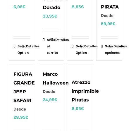
se
se
se
6,95
€
8,95
€
PIRATA
Dorado
pueden
pueden
pueden
Desde
33,95
€
elegir
elegir
elegir
59,95
€
en
en
en
la
la
la
Añadir
Detalles
página
página
página
Select
Detalles
al
Select
Detalles
Seleccionar
Este
Detalles
de
de
de
Option
carrito
Option
opciones
producto
producto
producto
producto
tiene
múltiples
FIGURA
Marco
variantes.
Atrezzo
GRANDE
Halloween
Las
imprimible
JEEP
Desde
opciones
24,95
€
Piratas
SAFARI
se
8,95
€
Desde
pueden
28,95
€
elegir
en