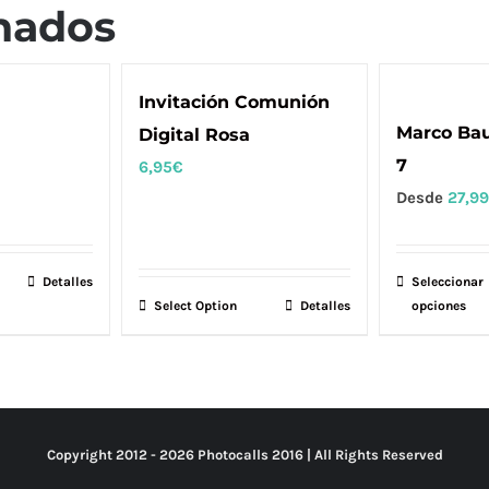
nados
Invitación Comunión
Marco Bau
Digital Rosa
7
6,95
€
Desde
27,99
ste
Detalles
Seleccionar
Select Option
Detalles
opciones
roducto
ene
últiples
riantes.
as
Copyright 2012 -
2026 Photocalls
2016
| All Rights Reserved
pciones