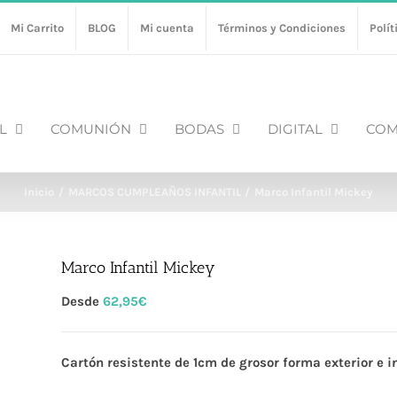
Mi Carrito
BLOG
Mi cuenta
Términos y Condiciones
Polít
L
COMUNIÓN
BODAS
DIGITAL
COM
Inicio
MARCOS CUMPLEAÑOS INFANTIL
Marco Infantil Mickey
Marco Infantil Mickey
Desde
62,95
€
Cartón resistente de 1cm de grosor forma exterior e 