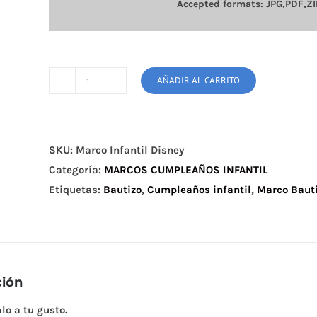
Accepted formats: JPG,PDF,ZI
AÑADIR AL CARRITO
Marco
Infantil
Mickey
cantidad
SKU:
Marco Infantil Disney
Categoría:
MARCOS CUMPLEAÑOS INFANTIL
Etiquetas:
Bautizo
,
Cumpleaños infantil
,
Marco Baut
ción
lo a tu gusto.