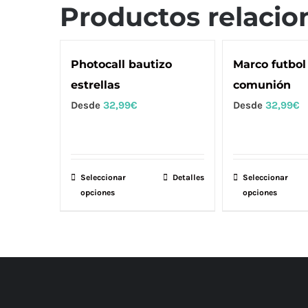
Productos relacio
Photocall bautizo
Marco futbol
estrellas
comunión
Desde
32,99
€
Desde
32,99
€
Seleccionar
Este
Detalles
Seleccionar
E
opciones
opciones
producto
p
tiene
ti
múltiples
m
variantes.
va
Las
L
opciones
o