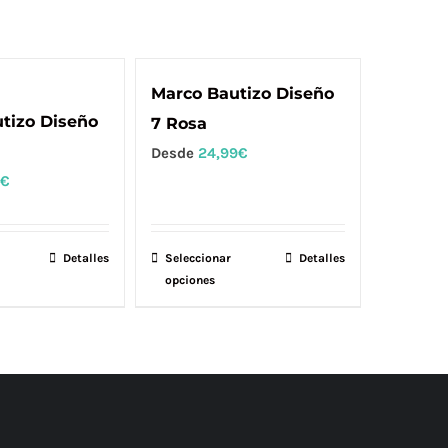
Marco Bautizo Diseño
tizo Diseño
7 Rosa
Desde
24,99
€
€
Este
Detalles
Seleccionar
Este
Detalles
opciones
producto
producto
tiene
tiene
múltiples
múltiples
variantes.
variantes.
Las
Las
opciones
opciones