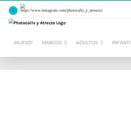
Saltar
Https://www.instagram.com/photocalls_y_atrezzo/
al
Facebook
contenido
¡NUEVO!
MARCOS
ADULTOS
INFANTI