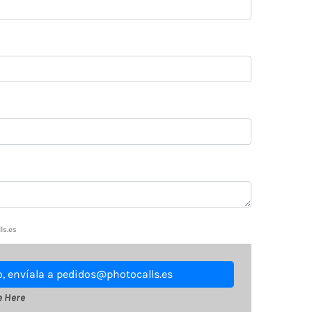
ls.es
to, envíala a pedidos@photocalls.es
e Here