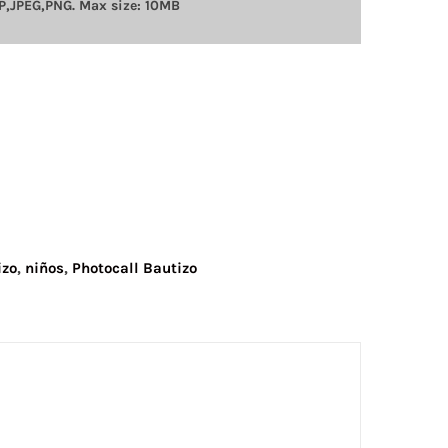
P,JPEG,PNG. Max size: 10MB
izo
,
niños
,
Photocall Bautizo