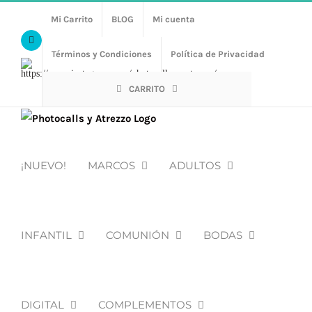
Saltar
Mi Carrito
BLOG
Mi cuenta
al
Facebook
contenido
Términos y Condiciones
Política de Privacidad
Https://www.instagram.com/photocalls_y_atrezzo/
CARRITO
¡NUEVO!
MARCOS
ADULTOS
INFANTIL
COMUNIÓN
BODAS
DIGITAL
COMPLEMENTOS