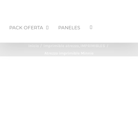
PACK OFERTA
PANELES
Inicio
Imprimible atrezzo
IMPRIMIBLES
Atrezzo imprimible Minnie