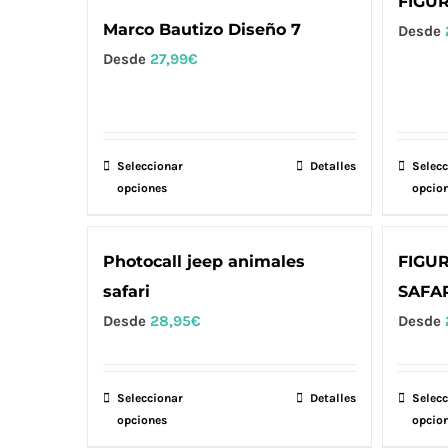
FIGU
la
variantes.
Marco Bautizo Diseño 7
Desde
página
Las
Desde
27,99
€
de
opciones
producto
se
pueden
elegir
Seleccionar
Este
Detalles
Selecc
en
opciones
opcio
producto
la
tiene
página
múltiples
Photocall jeep animales
FIGU
de
variantes.
safari
SAFA
producto
Las
Desde
28,95
€
Desde
opciones
se
pueden
Seleccionar
Este
Detalles
Selecc
elegir
opciones
opcio
producto