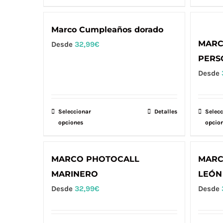
elegir
tiene
en
múltiples
Marco Cumpleaños dorado
la
variantes.
MARC
Desde
32,99
€
página
Las
PERS
de
opciones
Desde
producto
se
pueden
elegir
Seleccionar
Este
Detalles
Selecc
en
opciones
opcio
producto
la
tiene
página
múltiples
MARCO PHOTOCALL
MARC
de
variantes.
MARINERO
LEÓN
producto
Las
Desde
32,99
€
Desde
opciones
se