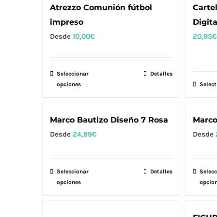
Atrezzo Comunión fútbol
Cartel
impreso
Digita
Desde
10,00
€
20,95
€
Seleccionar
Este
Detalles
opciones
Select
producto
tiene
múltiples
Marco Bautizo Diseño 7 Rosa
Marco
variantes.
Desde
24,99
€
Desde
Las
opciones
se
Seleccionar
Este
Detalles
Selecc
opciones
pueden
opcio
producto
elegir
tiene
en
múltiples