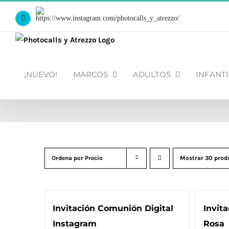
Saltar
Https://www.instagram.com/photocalls_y_atrezzo/
al
Facebook
contenido
¡NUEVO!
MARCOS
ADULTOS
INFANTI
Ordena por
Precio
Mostrar
30 prod
Invitación Comunión Digital
Invit
Instagram
Rosa