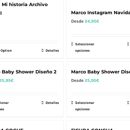
 Mi historia Archivo
Marco Instagram Navid
l
Desde
24,95
€
Seleccionar
Este
 Option
Detalles
opciones
producto
tiene
múltiples
 Baby Shower Diseño 2
Marco Baby Shower Dis
variantes.
25,95
€
Desde
25,95
€
Las
opciones
se
ionar
Este
Detalles
Seleccionar
Este
nes
opciones
pueden
producto
producto
elegir
tiene
tiene
en
múltiples
múltiples