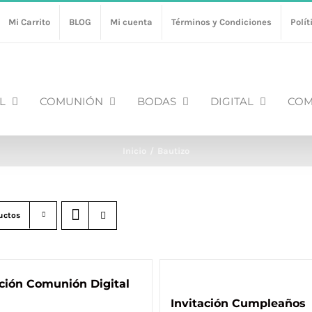
Mi Carrito
BLOG
Mi cuenta
Términos y Condiciones
Polít
L
COMUNIÓN
BODAS
DIGITAL
COM
Inicio
Bautizo
uctos
ación Comunión Digital
Invitación Cumpleaños