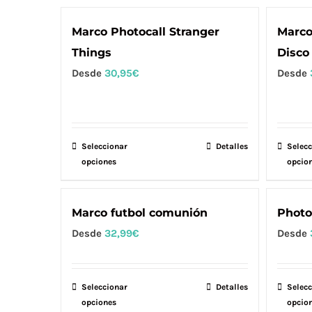
en
tiene
la
múltiples
Marco Photocall Stranger
Marco
página
variantes.
Things
Disco
de
Las
Desde
30,95
€
Desde
producto
opciones
se
pueden
elegir
Seleccionar
Este
Detalles
Selecc
en
opciones
opcio
producto
la
tiene
página
múltiples
Marco futbol comunión
Photoc
de
variantes.
Desde
32,99
€
Desde
producto
Las
opciones
se
Seleccionar
Este
Detalles
Selecc
opciones
pueden
opcio
producto