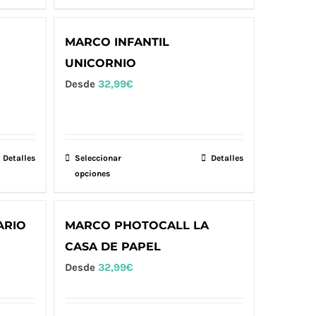
elegir
tiene
en
múltiples
MARCO INFANTIL
la
variantes.
UNICORNIO
página
Las
Desde
32,99
€
de
opciones
producto
se
pueden
elegir
Detalles
Seleccionar
Este
Detalles
en
opciones
producto
la
tiene
página
múltiples
ARIO
MARCO PHOTOCALL LA
de
variantes.
CASA DE PAPEL
producto
Las
Desde
32,99
€
opciones
se