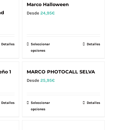
Marco Halloween
ad
Desde
24,95
€
Detalles
Seleccionar
Este
Detalles
opciones
producto
tiene
múltiples
eño 1
MARCO PHOTOCALL SELVA
variantes.
Desde
25,95
€
Las
opciones
se
Detalles
Seleccionar
Este
Detalles
opciones
pueden
producto
elegir
tiene
en
múltiples