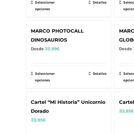
pueden
Seleccionar
Este
Detalles
Selecc
elegir
opciones
opcio
producto
en
tiene
la
múltiples
MARCO PHOTOCALL
MARC
página
variantes.
DINOSAURIOS
GLOB
de
Las
Desde
32,99
€
Desde
producto
opciones
se
pueden
Seleccionar
Este
Detalles
Selecc
elegir
opciones
opcio
producto
en
tiene
la
múltiples
Cartel “Mi Historia” Unicornio
Carte
página
variantes.
Dorado
33,95
€
de
Las
33,95
€
producto
opciones
se