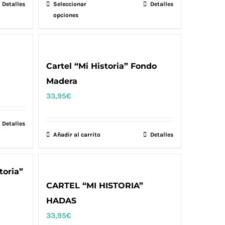
pueden
Detalles
Seleccionar
Este
Detalles
elegir
opciones
producto
en
tiene
la
múltiples
página
variantes.
Cartel “Mi Historia” Fondo
de
Las
Madera
producto
opciones
33,95
€
se
pueden
Detalles
elegir
Añadir al carrito
Detalles
en
la
toria”
página
CARTEL “MI HISTORIA”
de
HADAS
producto
33,95
€