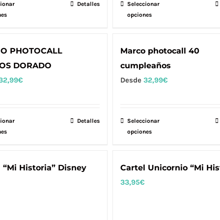
pueden
pueden
ionar
Este
Detalles
Seleccionar
Este
elegir
elegir
nes
opciones
producto
producto
en
en
tiene
tiene
la
la
múltiples
múltiples
O PHOTOCALL
Marco photocall 40
página
página
variantes.
variantes.
OS DORADO
cumpleaños
de
de
Las
Las
32,99
€
Desde
32,99
€
producto
producto
opciones
opciones
se
se
pueden
pueden
ionar
Este
Detalles
Seleccionar
Este
elegir
elegir
nes
opciones
producto
producto
en
en
tiene
tiene
la
la
múltiples
múltiples
l “Mi Historia” Disney
Cartel Unicornio “Mi His
página
página
variantes.
variantes.
33,95
€
de
de
Las
Las
producto
producto
opciones
opciones
se
se