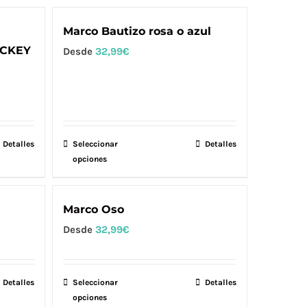
en
tiene
la
múltiples
Marco Bautizo rosa o azul
página
variantes.
CKEY
Desde
32,99
€
de
Las
producto
opciones
se
pueden
elegir
Detalles
Seleccionar
Este
Detalles
en
opciones
producto
la
tiene
página
múltiples
Marco Oso
de
variantes.
Desde
32,99
€
producto
Las
opciones
se
Detalles
Seleccionar
Este
Detalles
opciones
pueden
producto