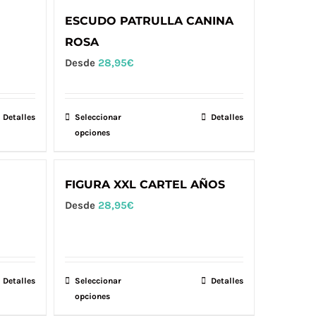
la
variantes.
ESCUDO PATRULLA CANINA
página
Las
ROSA
de
opciones
Desde
28,95
€
producto
se
pueden
elegir
Detalles
Seleccionar
Este
Detalles
en
opciones
producto
la
tiene
página
múltiples
FIGURA XXL CARTEL AÑOS
de
variantes.
Desde
28,95
€
producto
Las
opciones
se
pueden
Detalles
Seleccionar
Este
Detalles
elegir
opciones
producto