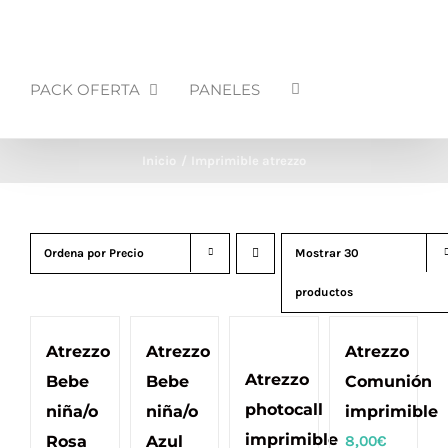
PACK OFERTA
PANELES
Inicio
Imprimible atrezzo
Ordena por
Precio
Mostrar
30
productos
Atrezzo
Atrezzo
Atrezzo
Atrezzo
Bebe
Bebe
Comunión
photocall
niña/o
niña/o
imprimible
imprimible
Rosa
Azul
8,00
€