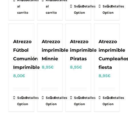
Añadir
Detalles
Añadir
Detalles
página
página
al
al
Select
Detalles
Select
Detalles
carrito
de
carrito
de
Option
Option
producto
producto
Atrezzo
Atrezzo
Atrezzo
Atrezzo
Fútbol
imprimible
imprimible
imprimible
Comunión
Minnie
Piratas
Cumpleaño
Imprimible
8,95
€
8,95
€
fiesta
8,00
€
8,95
€
Select
Detalles
Select
Detalles
Select
Detalles
Select
Detalles
Option
Option
Option
Option