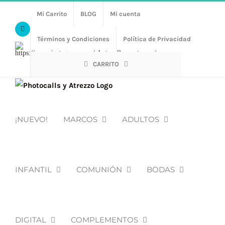
Saltar
Mi Carrito
BLOG
Mi cuenta
al
Facebook
contenido
Términos y Condiciones
Política de Privacidad
Https://www.instagram.com/photocalls_y_atrezzo/
CARRITO
¡NUEVO!
MARCOS
ADULTOS
INFANTIL
COMUNIÓN
BODAS
DIGITAL
COMPLEMENTOS