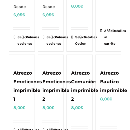
8,00
€
Desde
Desde
6,95
€
6,95
€
Añadir
Detalles
Seleccionar
Este
Detalles
Seleccionar
Este
Detalles
Select
Detalles
al
opciones
opciones
Option
carrito
producto
producto
tiene
tiene
múltiples
múltiples
variantes.
variantes.
Atrezzo
Atrezzo
Atrezzo
Atrezzo
Las
Las
Emoticonos
Emoticonos
Comunión
Bautizo
opciones
opciones
imprimible
imprimible
imprimible
imprimible
se
se
1
2
2
8,00
€
pueden
pueden
8,00
€
8,00
€
8,00
€
elegir
elegir
en
en
la
la