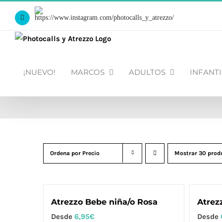
Saltar
Https://www.instagram.com/photocalls_y_atrezzo/
al
Facebook
contenido
¡NUEVO!
MARCOS
ADULTOS
INFANTI
Ordena por
Precio
Mostrar
30 prod
Atrezzo Bebe niña/o Rosa
Atrez
Desde
6,95
€
Desde