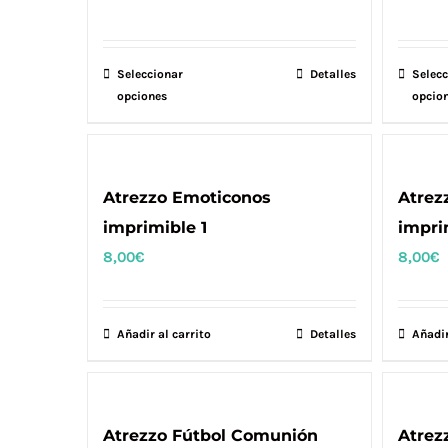
Seleccionar
Este
Detalles
Selecc
opciones
opcio
producto
tiene
múltiples
variantes.
Atrezzo Emoticonos
Atrez
Las
imprimible 1
impri
opciones
8,00
€
8,00
€
se
pueden
elegir
Añadir al carrito
Detalles
Añadir
en
la
página
Atrezzo Fútbol Comunión
Atrez
de