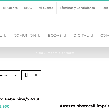
Mi Carrito
BLOG
Mi cuenta
Términos y Condiciones
Polít
L
COMUNIÓN
BODAS
DIGITAL
COM
Inicio
Imprimible atrezzo
uctos
zo Bebe niña/o Azul
Atrezzo photocall impri
6,95
€