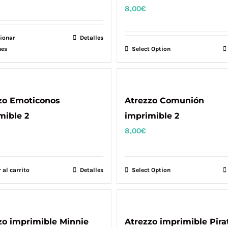
8,00
€
ionar
Este
Detalles
nes
Select Option
producto
tiene
múltiples
variantes.
zo Emoticonos
Atrezzo Comunión
Las
mible 2
imprimible 2
opciones
8,00
€
se
pueden
elegir
 al carrito
Detalles
Select Option
en
la
página
zo imprimible Minnie
Atrezzo imprimible Pira
de