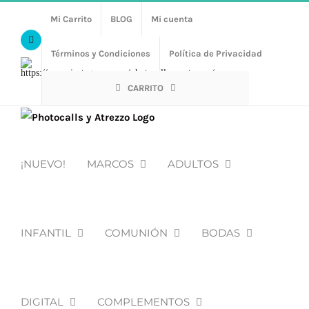
Saltar
Mi Carrito
BLOG
Mi cuenta
al
Facebook
contenido
Términos y Condiciones
Política de Privacidad
Https://www.instagram.com/photocalls_y_atrezzo/
CARRITO
¡NUEVO!
MARCOS
ADULTOS
INFANTIL
COMUNIÓN
BODAS
DIGITAL
COMPLEMENTOS