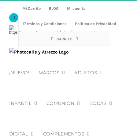
Saltar
Mi Carrito
BLOG
Mi cuenta
al
Facebook
contenido
Términos y Condiciones
Política de Privacidad
Https://www.instagram.com/photocalls_y_atrezzo/
CARRITO
¡NUEVO!
MARCOS
ADULTOS
INFANTIL
COMUNIÓN
BODAS
DIGITAL
COMPLEMENTOS