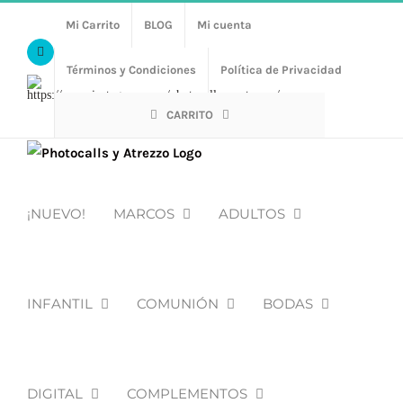
Saltar
Mi Carrito
BLOG
Mi cuenta
al
Facebook
contenido
Términos y Condiciones
Política de Privacidad
Https://www.instagram.com/photocalls_y_atrezzo/
CARRITO
¡NUEVO!
MARCOS
ADULTOS
INFANTIL
COMUNIÓN
BODAS
DIGITAL
COMPLEMENTOS