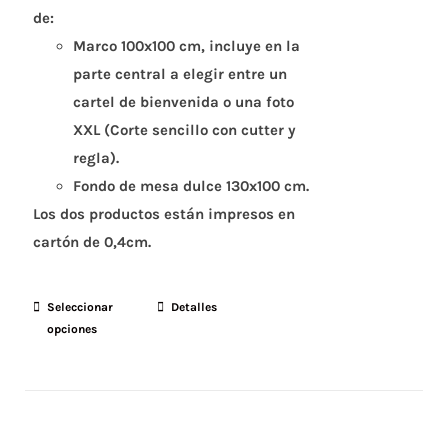
de:
Marco 100x100 cm, incluye en la
parte central a elegir entre un
cartel de bienvenida o una foto
XXL (Corte sencillo con cutter y
regla).
Fondo de mesa dulce 130x100 cm.
Los dos productos están impresos en
cartón de 0,4cm.
Seleccionar
Este
Detalles
opciones
producto
tiene
múltiples
variantes.