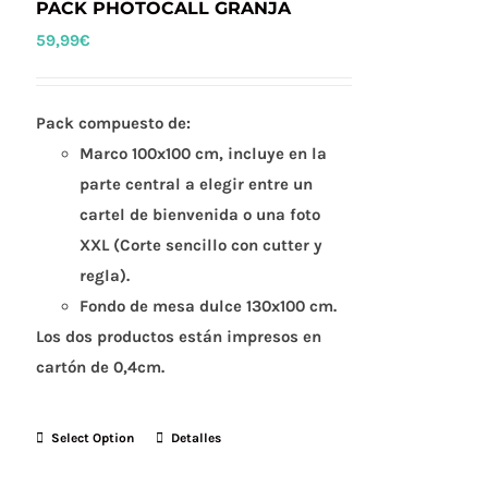
Las
PACK PHOTOCALL GRANJA
opciones
59,99
€
se
pueden
elegir
Pack compuesto de:
en
Marco 100x100 cm, incluye en la
la
parte central a elegir entre un
página
cartel de bienvenida o una foto
de
XXL (Corte sencillo con cutter y
producto
regla).
Fondo de mesa dulce 130x100 cm.
Los dos productos están impresos en
cartón de 0,4cm.
Select Option
Detalles