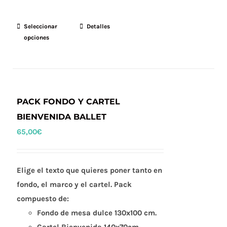
Seleccionar
Este
Detalles
opciones
producto
tiene
múltiples
variantes.
Las
PACK FONDO Y CARTEL
opciones
BIENVENIDA BALLET
se
65,00
€
pueden
elegir
en
Elige el texto que quieres poner tanto en
la
fondo, el marco y el cartel. Pack
página
compuesto de:
de
Fondo de mesa dulce 130x100 cm.
producto