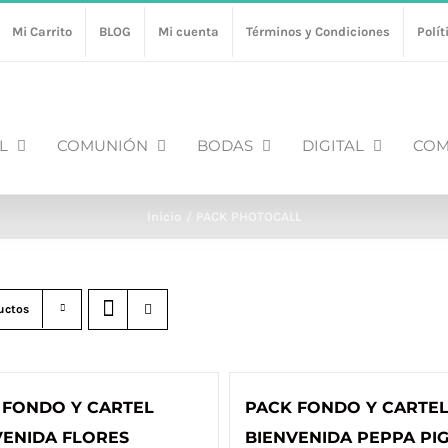
Mi Carrito
BLOG
Mi cuenta
Términos y Condiciones
Polít
L
COMUNIÓN
BODAS
DIGITAL
COM
Inicio
PACK PHOTOCALL
uctos
 FONDO Y CARTEL
PACK FONDO Y CARTE
VENIDA FLORES
BIENVENIDA PEPPA PI