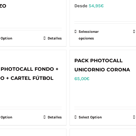
ZO
Desde
54,95
€
Seleccionar
Este
 Option
Detalles
opciones
producto
tiene
múltiples
PACK PHOTOCALL
variantes.
 PHOTOCALL FONDO +
UNICORNIO CORONA
Las
O + CARTEL FÚTBOL
65,00
€
opciones
se
pueden
elegir
en
 Option
Detalles
Select Option
la
página