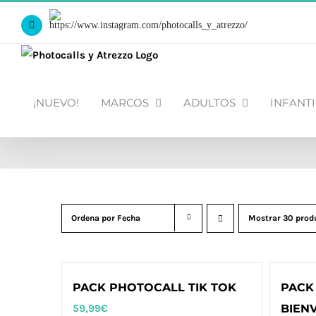
Saltar
Https://www.instagram.com/photocalls_y_atrezzo/
al
Facebook
contenido
¡NUEVO!
MARCOS
ADULTOS
INFANTI
Ordena por
Fecha
Mostrar
30 prod
PACK PHOTOCALL TIK TOK
PACK
59,99
€
BIEN