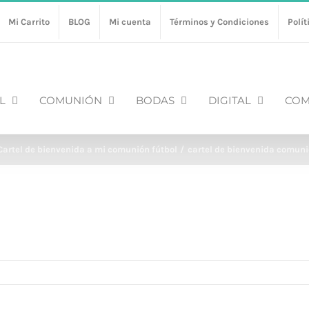
Mi Carrito
BLOG
Mi cuenta
Términos y Condiciones
Polít
L
COMUNIÓN
BODAS
DIGITAL
COM
Cartel de bienvenida a mi comunión fútbol
cartel de bienvenida comuni