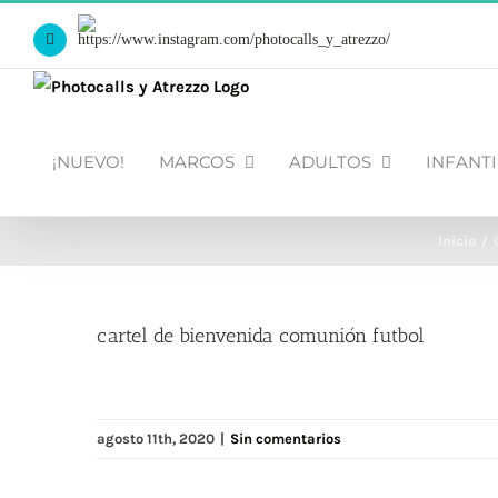
Saltar
Https://www.instagram.com/photocalls_y_atrezzo/
al
Facebook
contenido
¡NUEVO!
MARCOS
ADULTOS
INFANTI
Inicio
cartel de bienvenida comunión futbol
agosto 11th, 2020
|
Sin comentarios