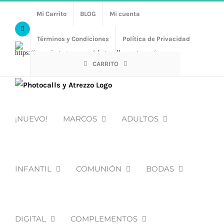
Saltar
Mi Carrito
BLOG
Mi cuenta
al
Facebook
contenido
Términos y Condiciones
Política de Privacidad
Https://www.instagram.com/photocalls_y_atrezzo/
CARRITO
¡NUEVO!
MARCOS
ADULTOS
INFANTIL
COMUNIÓN
BODAS
DIGITAL
COMPLEMENTOS