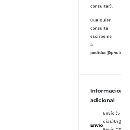
consultar).
Cualquier
consulta
escríbeme
a
pedidos@photocall
Información
adicional
Envío (5
días)Urgente
Envío
Envío (10