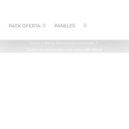
PACK OFERTA
PANELES
Inicio
Cartel Bienvenida comunión
Cartel de bienvenida a mi comunión fútbol