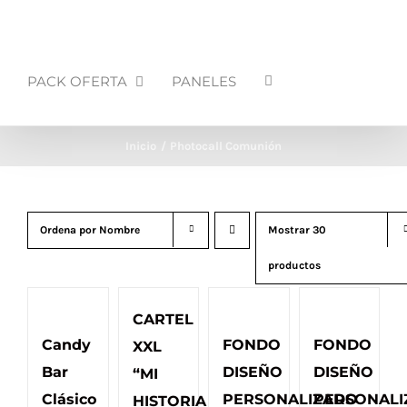
PACK OFERTA
PANELES
Inicio
Photocall Comunión
Ordena por
Nombre
Mostrar
30
productos
CARTEL
Candy
FONDO
FONDO
XXL
Bar
DISEÑO
DISEÑO
“MI
Clásico
PERSONALIZADO
PERSONALI
HISTORIA