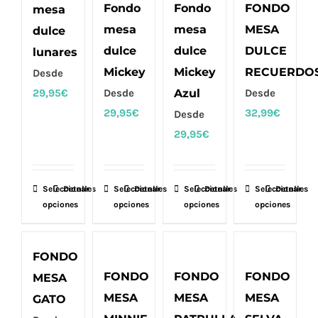
variantes.
variantes.
variantes.
variantes.
Fondo
Fondo
FONDO
mesa
Las
Las
Las
Las
mesa
mesa
MESA
dulce
opciones
opciones
opciones
opciones
dulce
dulce
DULCE
lunares
se
se
se
se
Mickey
Mickey
RECUERDO
Desde
pueden
pueden
pueden
pueden
29,95
€
Desde
Azul
Desde
elegir
elegir
elegir
elegir
29,95
€
32,99
€
Desde
en
en
en
en
29,95
€
la
la
la
la
página
página
página
página
de
de
de
de
Seleccionar
Este
Detalles
Seleccionar
Este
Detalles
Seleccionar
Este
Detalles
Seleccionar
Este
Detalles
producto
producto
producto
producto
opciones
opciones
opciones
opciones
producto
producto
producto
producto
tiene
tiene
tiene
tiene
múltiples
múltiples
múltiples
múltiples
FONDO
variantes.
variantes.
variantes.
variantes.
FONDO
FONDO
FONDO
MESA
Las
Las
Las
Las
MESA
MESA
MESA
GATO
opciones
opciones
opciones
opciones