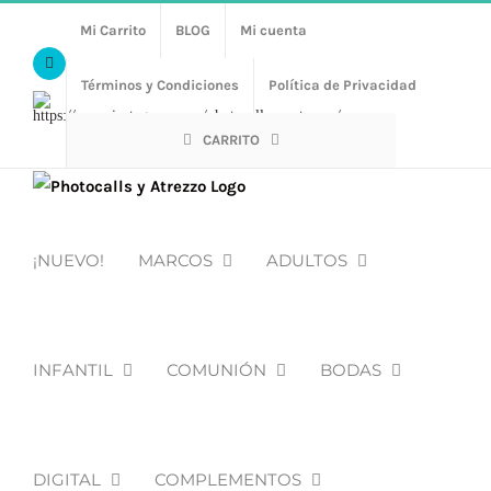
Saltar
Mi Carrito
BLOG
Mi cuenta
al
Facebook
contenido
Términos y Condiciones
Política de Privacidad
Https://www.instagram.com/photocalls_y_atrezzo/
CARRITO
¡NUEVO!
MARCOS
ADULTOS
INFANTIL
COMUNIÓN
BODAS
DIGITAL
COMPLEMENTOS