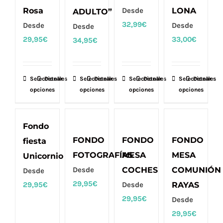
Rosa
Desde
LONA
ADULTO”
32,99
€
Desde
Desde
Desde
29,95
€
33,00
€
34,95
€
Seleccionar
Este
Detalles
Seleccionar
Este
Detalles
Seleccionar
Este
Detalles
Seleccionar
Este
Detalles
opciones
opciones
opciones
opciones
producto
producto
producto
producto
tiene
tiene
tiene
tiene
múltiples
múltiples
múltiples
múltiples
Fondo
variantes.
variantes.
variantes.
variantes.
FONDO
FONDO
FONDO
fiesta
Las
Las
Las
Las
FOTOGRAFÍAS
MESA
MESA
Unicornio
opciones
opciones
opciones
opciones
Desde
COCHES
COMUNIÓN
Desde
se
se
se
se
29,95
€
29,95
€
Desde
RAYAS
pueden
pueden
pueden
pueden
29,95
€
Desde
elegir
elegir
elegir
elegir
29,95
€
en
en
en
en