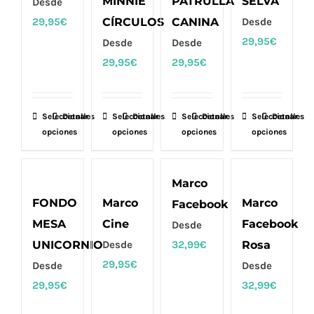
MINNIE
PATRULLA
SELVA
Desde
se
se
se
se
29,95
€
CÍRCULOS
CANINA
Desde
pueden
pueden
pueden
pueden
29,95
€
Desde
Desde
elegir
elegir
elegir
elegir
29,95
€
29,95
€
en
en
en
en
la
la
la
la
página
página
página
página
Seleccionar
Este
Detalles
Seleccionar
Este
Detalles
Seleccionar
Este
Detalles
Seleccionar
Este
Detalles
de
de
de
de
opciones
opciones
opciones
opciones
producto
producto
producto
producto
producto
producto
producto
producto
tiene
tiene
tiene
tiene
múltiples
múltiples
múltiples
múltiples
Marco
variantes.
variantes.
variantes.
variantes.
FONDO
Marco
Marco
Facebook
Las
Las
Las
Las
MESA
Cine
Facebook
Desde
opciones
opciones
opciones
opciones
UNICORNIO
Desde
32,99
€
Rosa
se
se
se
se
29,95
€
Desde
Desde
pueden
pueden
pueden
pueden
29,95
€
32,99
€
elegir
elegir
elegir
elegir