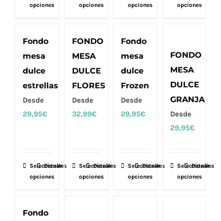
producto
producto
producto
producto
opciones
opciones
opciones
opciones
producto
producto
producto
producto
tiene
tiene
tiene
tiene
múltiples
múltiples
múltiples
múltiples
Fondo
FONDO
Fondo
variantes.
variantes.
variantes.
variantes.
FONDO
mesa
MESA
mesa
Las
Las
Las
Las
MESA
dulce
DULCE
dulce
opciones
opciones
opciones
opciones
DULCE
estrellas
FLORES
Frozen
se
se
se
se
GRANJA
Desde
Desde
Desde
pueden
pueden
pueden
pueden
29,95
€
32,99
€
29,95
€
Desde
elegir
elegir
elegir
elegir
29,95
€
en
en
en
en
la
la
la
la
página
página
página
página
Seleccionar
Este
Detalles
Seleccionar
Este
Detalles
Seleccionar
Este
Detalles
Seleccionar
Este
Detalles
de
de
de
de
opciones
opciones
opciones
opciones
producto
producto
producto
producto
producto
producto
producto
producto
tiene
tiene
tiene
tiene
múltiples
múltiples
múltiples
múltiples
Fondo