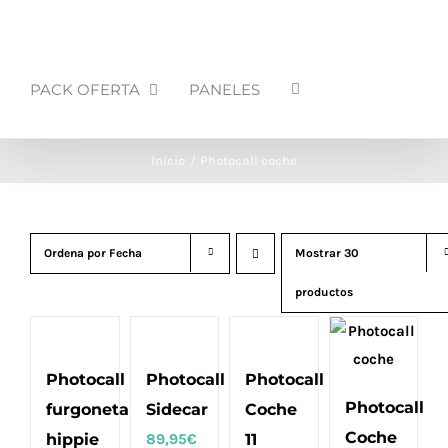
PACK OFERTA
PANELES
Inicio
Photocall coche
Ordena por
Fecha
Mostrar
30
productos
Photocall
Photocall
Photocall
Photocall
furgoneta
Sidecar
Coche
Coche
hippie
89,95
€
11