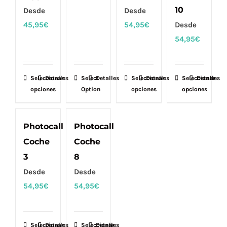
10
Desde
Desde
45,95
€
54,95
€
Desde
54,95
€
Seleccionar
Este
Detalles
Select
Detalles
Seleccionar
Este
Detalles
Seleccionar
Este
Detalles
opciones
Option
opciones
opciones
producto
producto
producto
tiene
tiene
tiene
múltiples
múltiples
múltiples
Photocall
Photocall
variantes.
variantes.
variantes.
Coche
Coche
Las
Las
Las
3
8
opciones
opciones
opciones
Desde
Desde
se
se
se
54,95
€
54,95
€
pueden
pueden
pueden
elegir
elegir
elegir
en
en
en
Seleccionar
Este
Detalles
Seleccionar
Este
Detalles