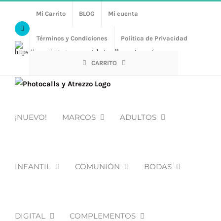
Saltar
Mi Carrito
BLOG
Mi cuenta
al
Facebook
contenido
Términos y Condiciones
Política de Privacidad
Https://www.instagram.com/photocalls_y_atrezzo/
CARRITO
¡NUEVO!
MARCOS
ADULTOS
INFANTIL
COMUNIÓN
BODAS
DIGITAL
COMPLEMENTOS