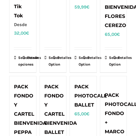
Tik
59,99
€
BIENVENID
Tok
FLORES
Desde
CEREZO
32,00
€
65,00
€
Seleccionar
Este
Detalles
Select
Detalles
Select
Detalles
Select
Detalles
opciones
Option
Option
Option
producto
tiene
múltiples
PACK
PACK
PACK
variantes.
PACK
FONDO
FONDO
PHOTOCALL
Las
PHOTOCAL
Y
Y
BALLET
opciones
FONDO
CARTEL
CARTEL
65,00
€
se
+
BIENVENIDA
BIENVENIDA
pueden
MARCO
PEPPA
BALLET
elegir