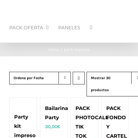
PACK OFERTA
PANELES
Inicio
pack impreso
Ordena por
Fecha
Mostrar
30
productos
Bailarina
PACK
PACK
Party
Party
PHOTOCALL
FONDO
kit
30,00
€
TIK
Y
impreso
TOK
CARTEL