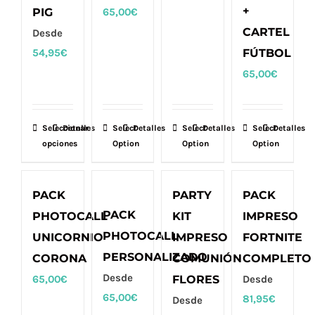
+
PIG
65,00
€
en
CARTEL
Desde
la
54,95
€
FÚTBOL
página
65,00
€
de
producto
Seleccionar
Este
Detalles
Select
Detalles
Select
Detalles
Select
Detalles
opciones
Option
Option
Option
producto
tiene
múltiples
PACK
PARTY
PACK
variantes.
PACK
PHOTOCALL
KIT
IMPRESO
Las
PHOTOCALL
UNICORNIO
IMPRESO
FORTNITE
opciones
PERSONALIZADO
CORONA
COMUNIÓN
COMPLETO
se
Desde
65,00
€
FLORES
Desde
pueden
65,00
€
81,95
€
Desde
elegir