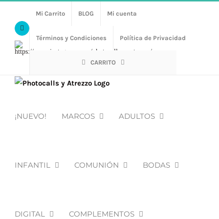
Saltar
Mi Carrito
BLOG
Mi cuenta
al
Facebook
contenido
Términos y Condiciones
Política de Privacidad
Https://www.instagram.com/photocalls_y_atrezzo/
CARRITO
¡NUEVO!
MARCOS
ADULTOS
INFANTIL
COMUNIÓN
BODAS
DIGITAL
COMPLEMENTOS