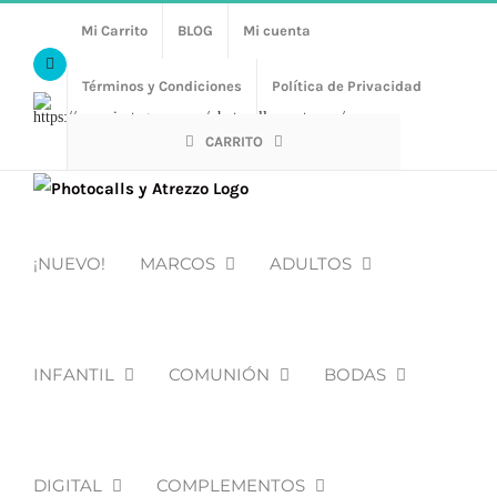
Saltar
Mi Carrito
BLOG
Mi cuenta
al
Facebook
contenido
Términos y Condiciones
Política de Privacidad
Https://www.instagram.com/photocalls_y_atrezzo/
CARRITO
¡NUEVO!
MARCOS
ADULTOS
INFANTIL
COMUNIÓN
BODAS
DIGITAL
COMPLEMENTOS