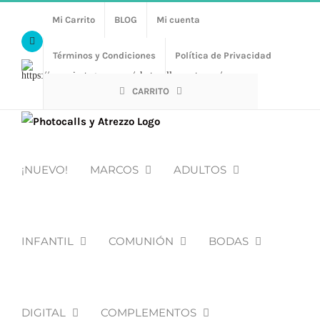
Saltar
Mi Carrito
BLOG
Mi cuenta
al
Facebook
contenido
Términos y Condiciones
Política de Privacidad
Https://www.instagram.com/photocalls_y_atrezzo/
CARRITO
¡NUEVO!
MARCOS
ADULTOS
INFANTIL
COMUNIÓN
BODAS
DIGITAL
COMPLEMENTOS