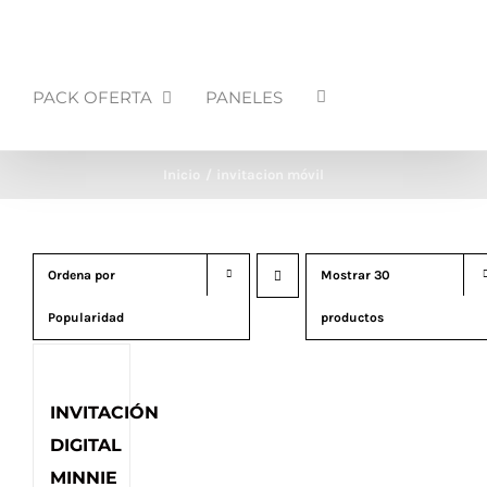
PACK OFERTA
PANELES
Inicio
invitacion móvil
Ordena por
Mostrar
30
Popularidad
productos
INVITACIÓN
DIGITAL
MINNIE