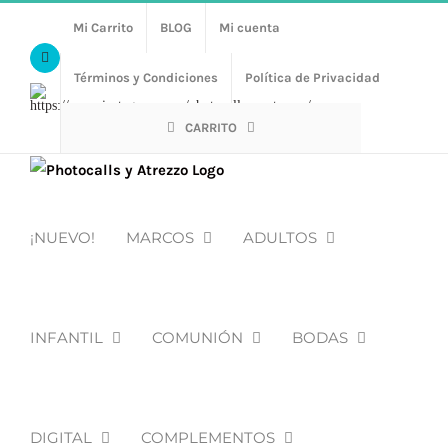
Saltar
Mi Carrito
BLOG
Mi cuenta
al
Facebook
contenido
Términos y Condiciones
Política de Privacidad
Https://www.instagram.com/photocalls_y_atrezzo/
CARRITO
¡NUEVO!
MARCOS
ADULTOS
INFANTIL
COMUNIÓN
BODAS
DIGITAL
COMPLEMENTOS