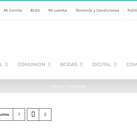
Mi Carrito
BLOG
Mi cuenta
Términos y Condiciones
Polít
L
COMUNIÓN
BODAS
DIGITAL
COM
Inicio
despedida
uctos