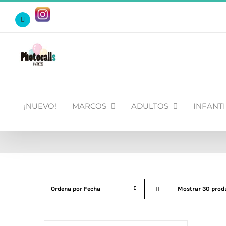
Saltar
Https://www.instagram.com/photocalls_y_atrezzo/
al
Facebook
contenido
¡NUEVO!
MARCOS
ADULTOS
INFANTI
Ordena por
Fecha
Mostrar
30 prod