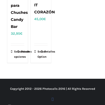
IT
para
CORAZÓN
Chuches
45,00
€
Candy
Bar
32,95
€
Seleccionar
Este
Detalles
Select
Detalles
opciones
Option
producto
tiene
múltiples
variantes.
Las
Copyright 2012 -
2026 Photocalls
2016
| All Rights Reserved
opciones
se
Facebook
pueden