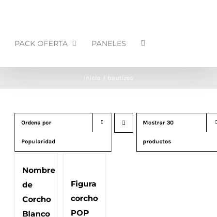
PACK OFERTA
PANELES
Inicio
bautizos
Ordena por
Mostrar
30
Popularidad
productos
Nombre
Figura
de
corcho
Corcho
POP
Blanco