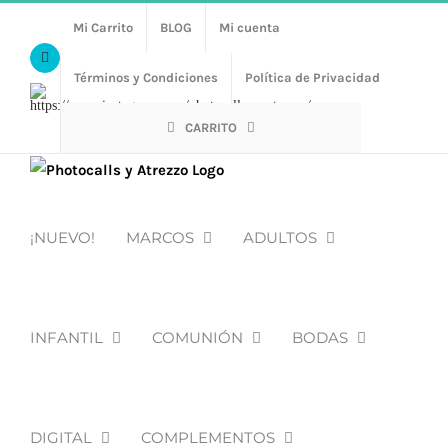
Saltar
Mi Carrito
BLOG
Mi cuenta
al
Facebook
contenido
Términos y Condiciones
Política de Privacidad
Https://www.instagram.com/photocalls_y_atrezzo/
CARRITO
¡NUEVO!
MARCOS
ADULTOS
INFANTIL
COMUNIÓN
BODAS
DIGITAL
COMPLEMENTOS