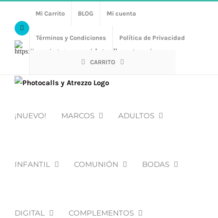
Saltar
Mi Carrito
BLOG
Mi cuenta
al
Facebook
contenido
Términos y Condiciones
Política de Privacidad
Https://www.instagram.com/photocalls_y_atrezzo/
CARRITO
¡NUEVO!
MARCOS
ADULTOS
INFANTIL
COMUNIÓN
BODAS
DIGITAL
COMPLEMENTOS