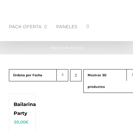
PACK OFERTA
PANELES
Inicio
Party Kits
Ordena por
Fecha
Mostrar
30
productos
Bailarina
Party
30,00
€