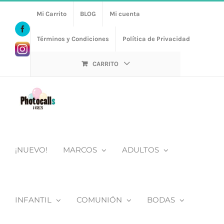
Saltar
Mi Carrito
BLOG
Mi cuenta
al
Facebook
contenido
Términos y Condiciones
Política de Privacidad
Https://www.instagram.com/photocalls_y_atrezzo/
CARRITO
¡NUEVO!
MARCOS
ADULTOS
INFANTIL
COMUNIÓN
BODAS