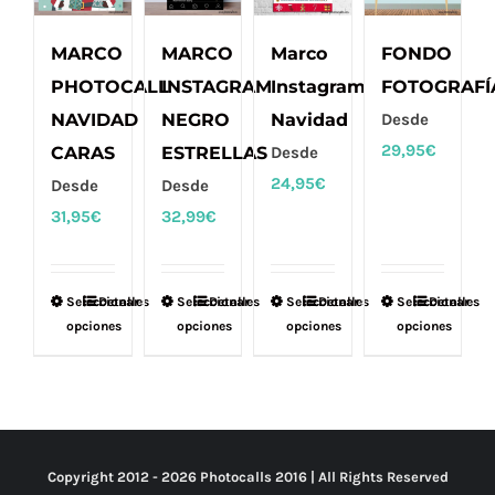
MARCO
MARCO
Marco
FONDO
PHOTOCALL
INSTAGRAM
Instagram
FOTOGRAFÍ
NAVIDAD
NEGRO
Navidad
Desde
29,95
€
CARAS
ESTRELLAS
Desde
24,95
€
Desde
Desde
31,95
€
32,99
€
Seleccionar
Este
Detalles
Seleccionar
Este
Detalles
Seleccionar
Este
Detalles
Seleccionar
Este
Detalles
opciones
opciones
opciones
opciones
producto
producto
producto
producto
tiene
tiene
tiene
tiene
múltiples
múltiples
múltiples
múltiples
variantes.
variantes.
variantes.
variantes.
Las
Las
Las
Las
Copyright 2012 -
2026 Photocalls
2016
| All Rights Reserved
opciones
opciones
opciones
opciones