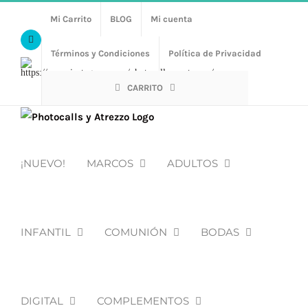
Saltar
Mi Carrito
BLOG
Mi cuenta
al
Facebook
contenido
Términos y Condiciones
Política de Privacidad
Https://www.instagram.com/photocalls_y_atrezzo/
CARRITO
¡NUEVO!
MARCOS
ADULTOS
INFANTIL
COMUNIÓN
BODAS
DIGITAL
COMPLEMENTOS