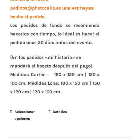
pedidos@photocalls.es una vez hayas
hecho el pedido.
Los pedidos de fondo se recomienda
hacerlos con tiempo, lo ideal es hacer el
pedido unos 20 días antes del evento.
(En los pedidos «mi historia» se
mandará el boceto después del pago)
Medidas Cartón :
150 x 120 cm | 120 x
100 cm.
Medidas Lona:
180 x 150 cm | 150
x 120 cm | 120 x 100 cm .
Seleccionar
Este
Detalles
opciones
producto
tiene