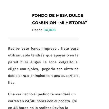
múltiples
variantes.
Las
FONDO DE MESA DULCE
opciones
COMUNIÓN “MI HISTORIA”
se
Desde
34,95
€
pueden
elegir
en
Recibe este fondo impreso ,
listo para
la
utilizar
, solo tendrás que apoyarlo en la
página
pared o si eliges la lona colgarlo si
de
eliges con ojales, pegarlo con cinta de
producto
doble cara o chinchetas a una superficie
lisa.
Una vez hecho el pedido te mandaré un
correo en 24/48 horas con el boceto. .(Si
en 48 horas no lo recibes Revisa la