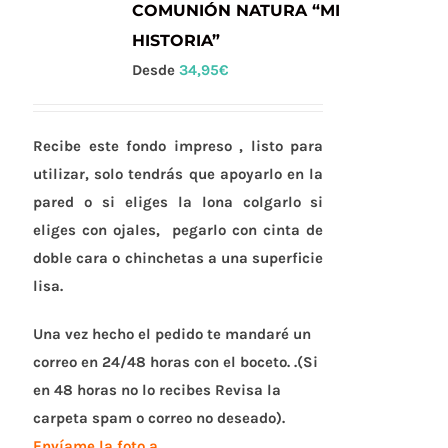
opciones
COMUNIÓN NATURA “MI
se
HISTORIA”
pueden
Desde
34,95
€
elegir
en
la
Recibe este fondo impreso ,
listo para
página
utilizar
, solo tendrás que apoyarlo en la
de
pared o si eliges la lona colgarlo si
producto
eliges con ojales, pegarlo con cinta de
doble cara o chinchetas a una superficie
lisa.
Una vez hecho el pedido te mandaré un
correo en 24/48 horas con el boceto. .(Si
en 48 horas no lo recibes Revisa la
carpeta spam o correo no deseado).
Envíame la foto a