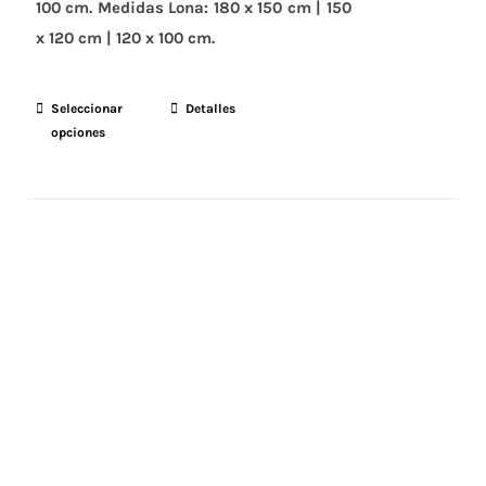
100 cm.
Medidas Lona:
180 x 150 cm | 150
x 120 cm | 120 x 100 cm.
Seleccionar
Este
Detalles
opciones
producto
tiene
múltiples
variantes.
Las
opciones
se
pueden
elegir
en
la
página