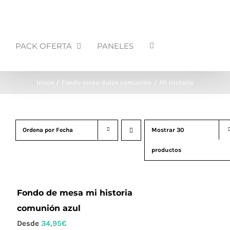
PACK OFERTA
PANELES
Inicio
Fondo mesa dulce comunión
Mi Historia
Ordena por
Fecha
Mostrar
30
productos
Fondo de mesa mi historia
comunión azul
Desde
34,95
€