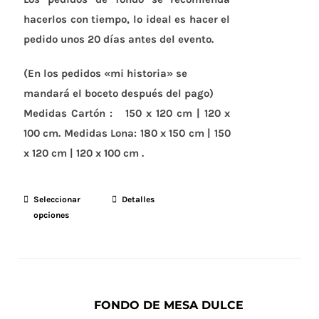
hacerlos con tiempo, lo ideal es hacer el
pedido unos 20 días antes del evento.
(En los pedidos «mi historia» se
mandará el boceto después del pago)
Medidas Cartón :
150 x 120 cm | 120 x
100 cm.
Medidas Lona:
180 x 150 cm | 150
x 120 cm | 120 x 100 cm .
Seleccionar
Este
Detalles
opciones
producto
tiene
múltiples
variantes.
Las
FONDO DE MESA DULCE