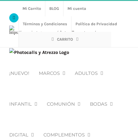
Saltar
Mi Carrito
BLOG
Mi cuenta
al
Facebook
contenido
Términos y Condiciones
Política de Privacidad
Https://www.instagram.com/photocalls_y_atrezzo/
CARRITO
¡NUEVO!
MARCOS
ADULTOS
INFANTIL
COMUNIÓN
BODAS
DIGITAL
COMPLEMENTOS