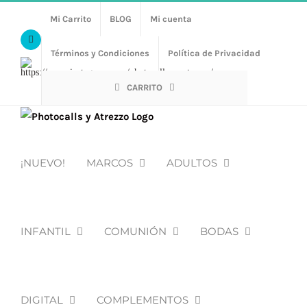
Saltar
Mi Carrito
BLOG
Mi cuenta
al
Facebook
contenido
Términos y Condiciones
Política de Privacidad
Https://www.instagram.com/photocalls_y_atrezzo/
CARRITO
¡NUEVO!
MARCOS
ADULTOS
INFANTIL
COMUNIÓN
BODAS
DIGITAL
COMPLEMENTOS