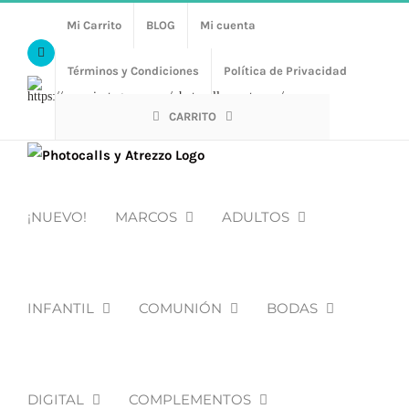
Saltar
Mi Carrito
BLOG
Mi cuenta
al
Facebook
contenido
Términos y Condiciones
Política de Privacidad
Https://www.instagram.com/photocalls_y_atrezzo/
CARRITO
¡NUEVO!
MARCOS
ADULTOS
INFANTIL
COMUNIÓN
BODAS
DIGITAL
COMPLEMENTOS