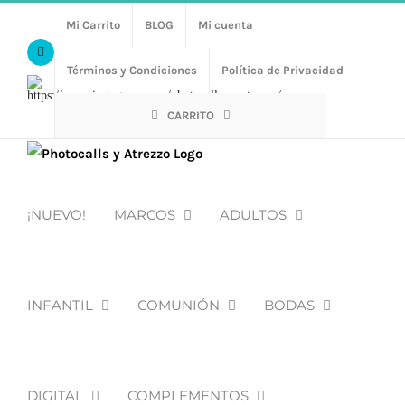
Saltar
Mi Carrito
BLOG
Mi cuenta
al
Facebook
contenido
Términos y Condiciones
Política de Privacidad
Https://www.instagram.com/photocalls_y_atrezzo/
CARRITO
¡NUEVO!
MARCOS
ADULTOS
INFANTIL
COMUNIÓN
BODAS
DIGITAL
COMPLEMENTOS