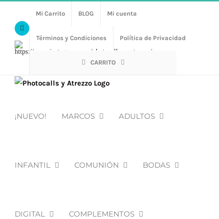
Saltar
Mi Carrito
BLOG
Mi cuenta
al
Facebook
contenido
Términos y Condiciones
Política de Privacidad
Https://www.instagram.com/photocalls_y_atrezzo/
CARRITO
¡NUEVO!
MARCOS
ADULTOS
INFANTIL
COMUNIÓN
BODAS
DIGITAL
COMPLEMENTOS