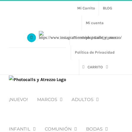
Saltar
Mi Carrito
BLOG
al
contenido
Mi cuenta
Https://www.instagram.com/photocalls_y_atrezzo/
Términos y Condiciones
Facebook
Política de Privacidad
CARRITO
¡NUEVO!
MARCOS
ADULTOS
INFANTIL
COMUNIÓN
BODAS