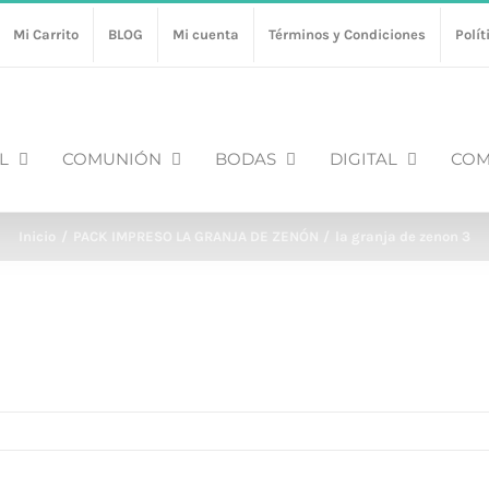
Mi Carrito
BLOG
Mi cuenta
Términos y Condiciones
Polít
L
COMUNIÓN
BODAS
DIGITAL
COM
Inicio
PACK IMPRESO LA GRANJA DE ZENÓN
la granja de zenon 3