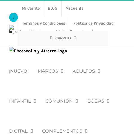
Saltar
Mi Carrito
BLOG
Mi cuenta
al
Facebook
contenido
Términos y Condiciones
Política de Privacidad
Https://www.instagram.com/photocalls_y_atrezzo/
CARRITO
¡NUEVO!
MARCOS
ADULTOS
INFANTIL
COMUNIÓN
BODAS
DIGITAL
COMPLEMENTOS