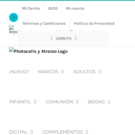
Saltar
Mi Carrito
BLOG
Mi cuenta
al
Facebook
contenido
Términos y Condiciones
Política de Privacidad
Https://www.instagram.com/photocalls_y_atrezzo/
CARRITO
¡NUEVO!
MARCOS
ADULTOS
INFANTIL
COMUNIÓN
BODAS
DIGITAL
COMPLEMENTOS