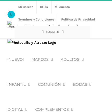
Saltar
Mi Carrito
BLOG
Mi cuenta
al
Facebook
contenido
Términos y Condiciones
Política de Privacidad
Https://www.instagram.com/photocalls_y_atrezzo/
CARRITO
¡NUEVO!
MARCOS
ADULTOS
INFANTIL
COMUNIÓN
BODAS
DIGITAL
COMPLEMENTOS