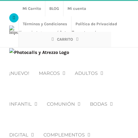
Saltar
Mi Carrito
BLOG
Mi cuenta
al
Facebook
contenido
Términos y Condiciones
Política de Privacidad
Https://www.instagram.com/photocalls_y_atrezzo/
CARRITO
¡NUEVO!
MARCOS
ADULTOS
INFANTIL
COMUNIÓN
BODAS
DIGITAL
COMPLEMENTOS