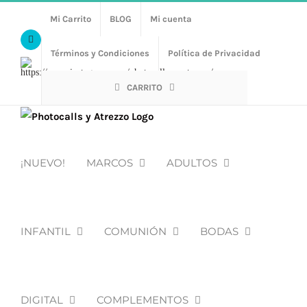
Saltar
Mi Carrito
BLOG
Mi cuenta
al
Facebook
contenido
Términos y Condiciones
Política de Privacidad
Https://www.instagram.com/photocalls_y_atrezzo/
CARRITO
¡NUEVO!
MARCOS
ADULTOS
INFANTIL
COMUNIÓN
BODAS
DIGITAL
COMPLEMENTOS