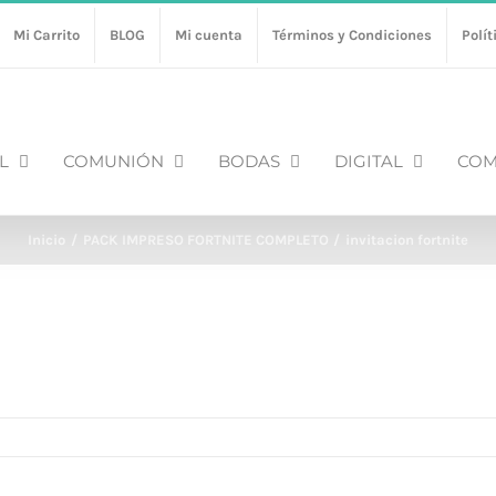
Mi Carrito
BLOG
Mi cuenta
Términos y Condiciones
Polít
L
COMUNIÓN
BODAS
DIGITAL
COM
Inicio
PACK IMPRESO FORTNITE COMPLETO
invitacion fortnite