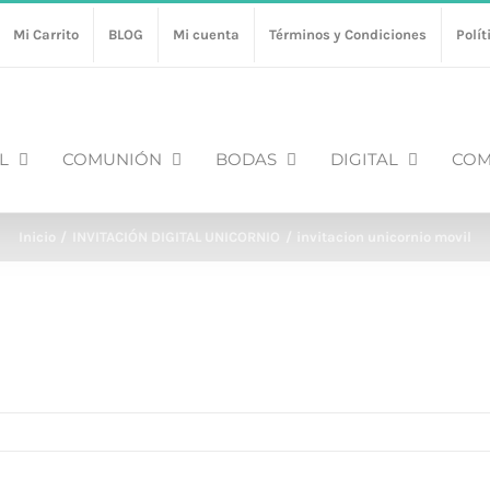
Mi Carrito
BLOG
Mi cuenta
Términos y Condiciones
Polít
L
COMUNIÓN
BODAS
DIGITAL
COM
Inicio
INVITACIÓN DIGITAL UNICORNIO
invitacion unicornio movil