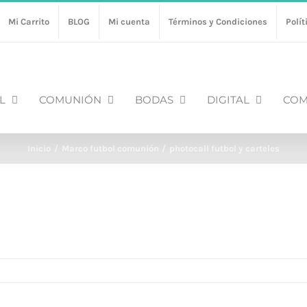
Mi Carrito
BLOG
Mi cuenta
Términos y Condiciones
Polít
L
COMUNIÓN
BODAS
DIGITAL
COM
Inicio
Marco futbol comunión
photocall futbol y carteles