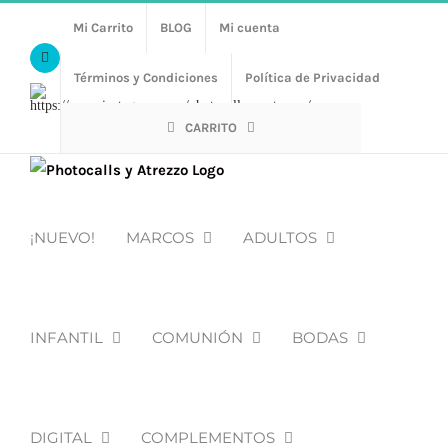
Saltar
Mi Carrito
BLOG
Mi cuenta
al
Facebook
contenido
Términos y Condiciones
Política de Privacidad
Https://www.instagram.com/photocalls_y_atrezzo/
CARRITO
¡NUEVO!
MARCOS
ADULTOS
INFANTIL
COMUNIÓN
BODAS
DIGITAL
COMPLEMENTOS