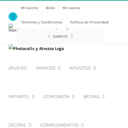
Saltar
Mi Carrito
BLOG
Mi cuenta
al
Facebook
contenido
Términos y Condiciones
Política de Privacidad
Https://www.instagram.com/photocalls_y_atrezzo/
CARRITO
¡NUEVO!
MARCOS
ADULTOS
INFANTIL
COMUNIÓN
BODAS
DIGITAL
COMPLEMENTOS