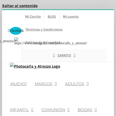
Saltar al contenido
Mi Carrito
BLOG
Mi cuenta
Términos y Condiciones
Facebook
y_atrezzo/
Política de Privacidad
CARRITO
¡NUEVO!
MARCOS
ADULTOS
INFANTIL
COMUNIÓN
BODAS