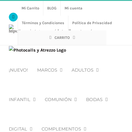
Saltar
Mi Carrito
BLOG
Mi cuenta
al
Facebook
contenido
Términos y Condiciones
Política de Privacidad
Https://www.instagram.com/photocalls_y_atrezzo/
CARRITO
¡NUEVO!
MARCOS
ADULTOS
INFANTIL
COMUNIÓN
BODAS
DIGITAL
COMPLEMENTOS