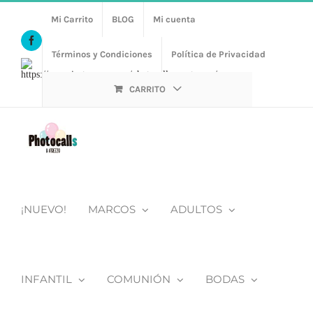
Saltar
Mi Carrito
BLOG
Mi cuenta
al
Facebook
contenido
Términos y Condiciones
Política de Privacidad
Https://www.instagram.com/photocalls_y_atrezzo/
CARRITO
¡NUEVO!
MARCOS
ADULTOS
INFANTIL
COMUNIÓN
BODAS