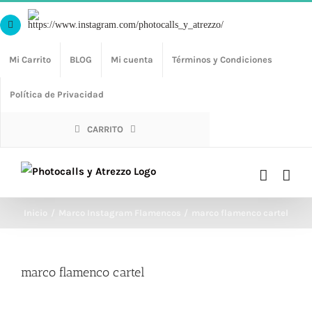
Saltar
Https://www.instagram.com/photocalls_y_atrezzo/
al
Facebook
contenido
Mi Carrito
BLOG
Mi cuenta
Términos y Condiciones
Política de Privacidad
CARRITO
Inicio
Marco Instagram Flamencos
marco flamenco cartel
marco flamenco cartel