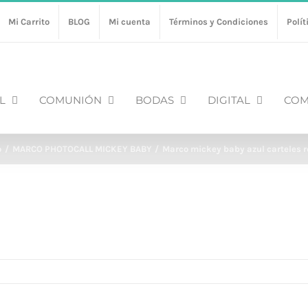
Mi Carrito
BLOG
Mi cuenta
Términos y Condiciones
Polít
L
COMUNIÓN
BODAS
DIGITAL
COM
o
MARCO PHOTOCALL MICKEY BABY
Marco mickey baby azul carteles r