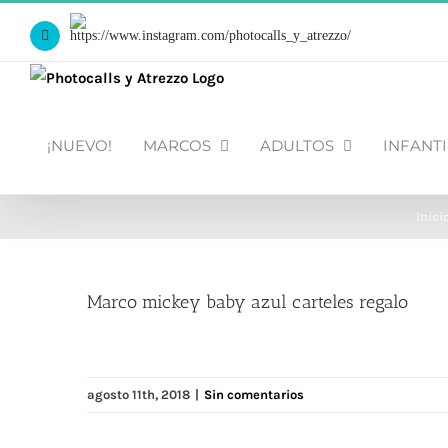
Saltar
Https://www.instagram.com/photocalls_y_atrezzo/
al
Facebook
contenido
¡NUEVO!
MARCOS
ADULTOS
INFANTI
Inici
Marco mickey baby azul carteles regalo
agosto 11th, 2018
|
Sin comentarios